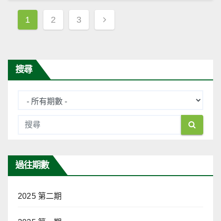
文
1
2
3
章
導
覽
搜尋
過往期數
2025 第二期