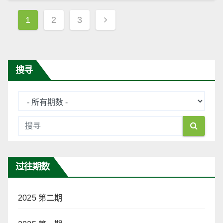
文
1
2
3
章
导
航
搜寻
过往期数
2025 第二期