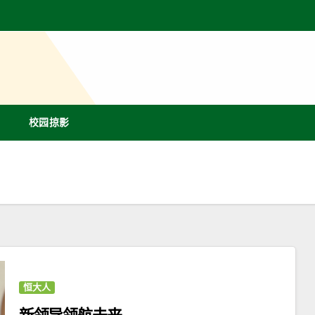
校园掠影
恒大人