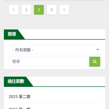
文
1
2
3
章
導
覽
搜尋
過往期數
2025 第二期