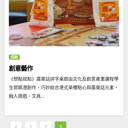
成就
創意藝作
《想點就點》廣東話拼字桌遊由文化及創意產業課程學
生郭𨦨澄創作，巧妙結合港式茶樓點心與廣東話元素，
融入遊戲、文具...
文
1
2
3