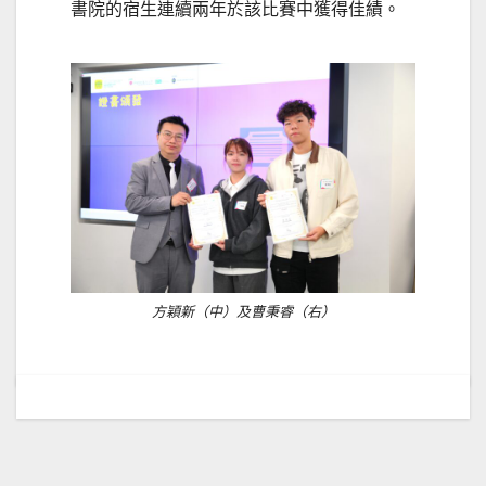
書院的宿生連續兩年於該比賽中獲得佳績。
方穎新（中）及曹秉睿（右）