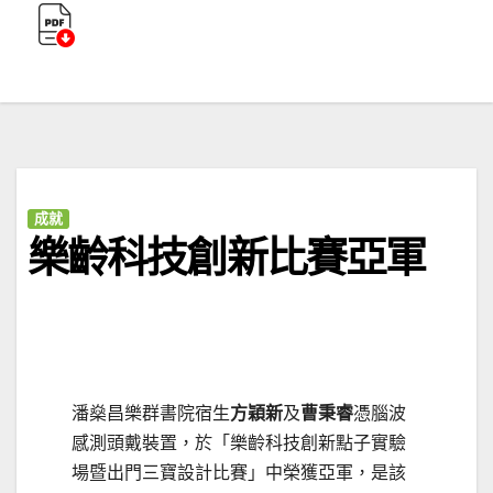
成就
樂齡科技創新比賽亞軍
潘燊昌樂群書院宿生
方穎新
及
曹秉睿
憑腦波
感測頭戴裝置，於「樂齡科技創新點子實驗
場暨出門三寶設計比賽」中榮獲亞軍，是該