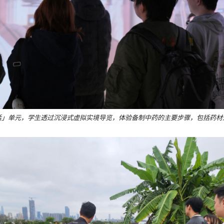
活」单元，学生透过沉浸式虚拟实境导览，体验备制中药的主要步骤，包括药材