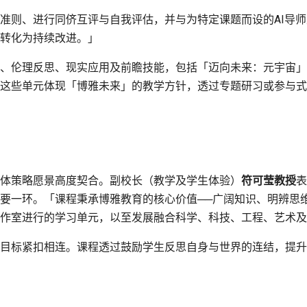
准则、进行同侪互评与自我评估，并与为特定课题而设的AI导
转化为持续改进。」
、伦理反思、现实应用及前瞻技能，包括「迈向未来：元宇宙」
这些单元体现「博雅未来」的教学方针，透过专题研习或参与式
体策略愿景高度契合。副校长（教学及学生体验）
符可莹教授
表
要一环。「课程秉承博雅教育的核心价值──广阔知识、明辨思
作室进行的学习单元，以至发展融合科学、科技、工程、艺术及数
目标紧扣相连。课程透过鼓励学生反思自身与世界的连结，提升