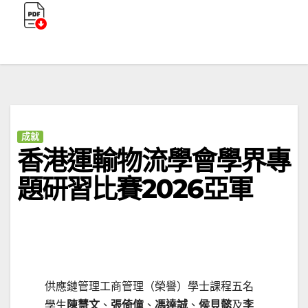
成就
香港運輸物流學會學界專
題研習比賽2026亞軍
供應鏈管理工商管理（榮譽）學士課程五名
學生
陳慧文
、
張倚僮
、
馮達誠
、
侯貝懿
及
李