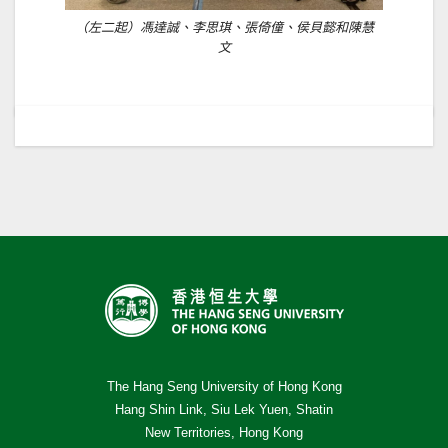
（左二起）馮達誠、李思琪、張倚僮、侯貝懿和陳慧
文
The Hang Seng University of Hong Kong
Hang Shin Link, Siu Lek Yuen, Shatin
New Territories, Hong Kong