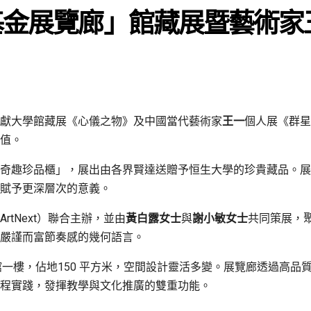
 基金展覽廊」館藏展暨藝術
月呈獻大學館藏展《心儀之物》及中國當代藝術家
王一
個人展《群星
值。
奇趣珍品櫃」，展出由各界賢達送贈予恒生大學的珍貴藏品。展
賦予更深層次的意義。
tNext）聯合主辦，並由
黃白露女士
與
謝小敏女士
共同策展，聚
嚴謹而富節奏感的幾何語言。
館一樓，佔地150 平方米，空間設計靈活多變。展覽廊透過高
程實踐，發揮教學與文化推廣的雙重功能。