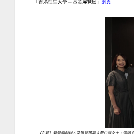
「香港恒生大學 ─ 基金展覽廊」
網頁
（左起）新藝潮創辦人及展覽策展人黃白露女士、何順文