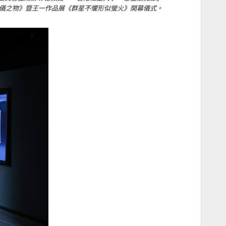
心儀之物》暨王一作品展《群星不懼形似螢火》開幕儀式。