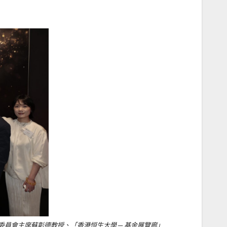
員會主席蘇彰德教授、「香港恒生大學 ─ 基金展覽廊」