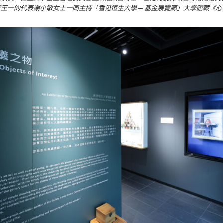
王一的代表謝小敏女士一同主持「香港恒生大學 ─ 基金展覽廊」大學館藏《