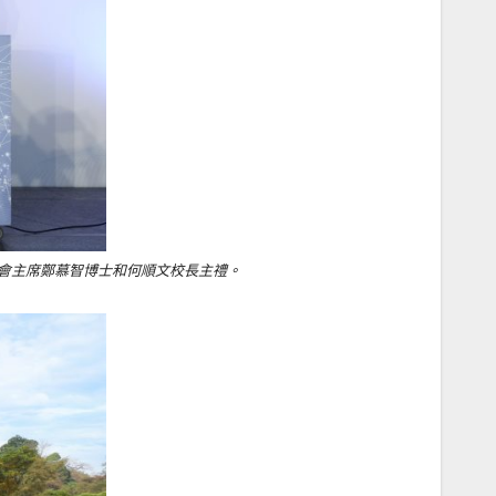
會主席鄭慕智博士和何順文校長主禮。