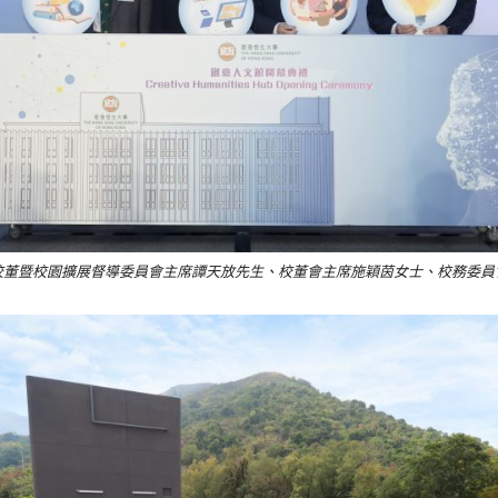
校董暨校園擴展督導委員會主席譚天放先生、校董會主席施穎茵女士、校務委員