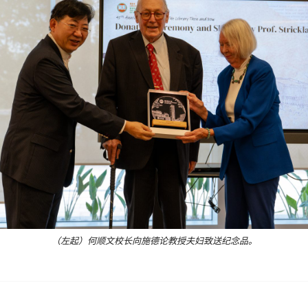
（左起）何顺文校长向施德论教授夫妇致送纪念品。