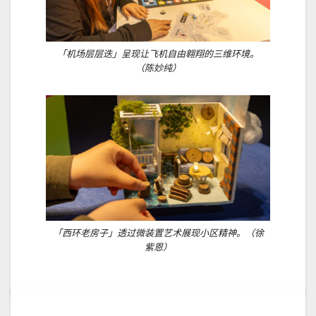
「机场层层迭」呈现让飞机自由翱翔的三维环境。
（陈妙纯）
「西环老房子」透过微装置艺术展现小区精神。（徐
紫恩）