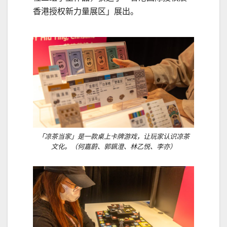
香港授权新力量展区」展出。
「凉茶当家」是一款桌上卡牌游戏，让玩家认识凉茶
文化。（何嘉蔚、郭𨦨澄、林乙悦、李亦）